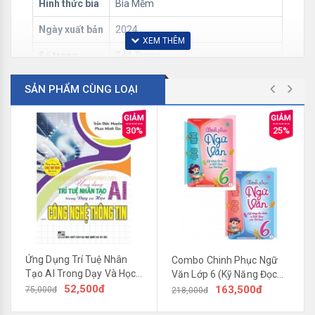
Hình thức bìa
Bìa Mềm
Ngày xuất bản
2024
Số trang
244 Trang
Trọng lượng
400 gr
SẢN PHẨM CÙNG LOẠI
30%
25%
Ứng Dụng Trí Tuệ Nhân
Combo Chinh Phục Ngữ
Tạo AI Trong Dạy Và Học
Văn Lớp 6 (Kỹ Năng Đọc
Cảm Thụ, Phân Tích Tác Phẩm Văn Học Ngoài Sách
Công Nghệ Thông Tin
52,500đ
Hiểu Và Viết Theo Các Thể
163,500đ
75,000đ
218,000đ
Giáo Khoa - Tác Phẩm Truyện (Dùng Chung Cho
(Dành Cho Giáo Viên Và
Loại)
Các Bộ SGK Hiện Hành)
giúp thầy cô và các em được