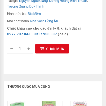
Tác giả:
Nguyễn Ngọc Giang
,
Dương Hoàng Bích Thuận
,
Sách Luyện Thi Olympic
Trương Quang Duy Thịnh
Hình thức bìa:
Bìa Mềm
Nhà phát hành:
Nhà Sách Hồng Ân
Chiết khấu cao cho các đại lý & khách đặt sỉ
0972.707.043
-
0917.956.007
(Zalo)
CHỌN MUA
THƯỜNG ĐƯỢC MUA CÙNG