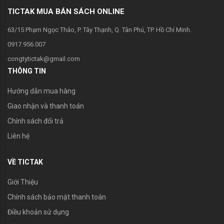
toán tương tự phần B.
TICTAK MUA BÁN SÁCH ONLINE
Phần D trình bày đáp số và hướng dẫn giải các bài toán
63/15 Phạm Ngọc Thảo, P. Tây Thạnh, Q. Tân Phú, TP. Hồ Chí Minh.
ở phần C.
0917.956.007
Ngoài những bài toán nội dung thực tế có phân tích tìm
congtytictak@gmail.com
tòi lời giải, cuốn sách còn tuyển chọn một số đề thi thực
THÔNG TIN
tế những năm gần đây. Chính vì thế cuốn sách có tính
thời sự và là tài liệu tham khảo bổ ích cho các em
Hướng dẫn mua hàng
chuẩn bị thi lớp 9 vào lớp 10.
Giao nhận và thanh toán
Nhà sách TicTak xin hân hạnh giới thiệu ..
Chính sách đổi trả
Liên hệ
VỀ TICTAK
Giới Thiệu
Chính sách bảo mật thanh toán
Điều khoản sử dụng