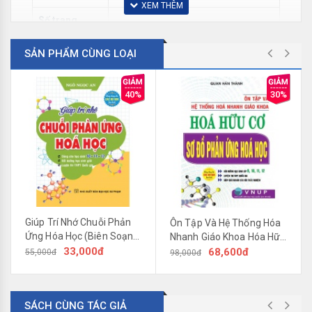
Số trang
Trọng lượng
1200 gr
SẢN PHẨM CÙNG LOẠI
40%
30%
Giúp Trí Nhớ Chuỗi Phản
Ôn Tập Và Hệ Thống Hóa
Ứng Hóa Học (Biên Soạn
Nhanh Giáo Khoa Hóa Hữu
Theo Chương Trình Mới)
33,000đ
Cơ (Sơ Đồ Phản Ứng Hóa
68,600đ
55,000đ
98,000đ
Học)
SÁCH CÙNG TÁC GIẢ