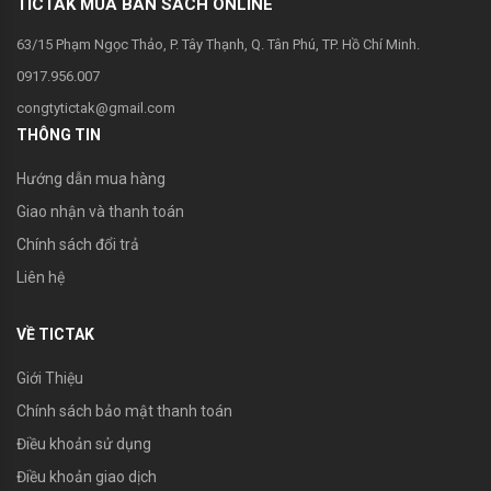
thức toán học và phát triển tư duy logic. Ngoài ra, quý
TICTAK MUA BÁN SÁCH ONLINE
thầy cô và các bạn học sinh còn có cơ hội trải nghiệm
63/15 Phạm Ngọc Thảo, P. Tây Thạnh, Q. Tân Phú, TP. Hồ Chí Minh.
và khám phá thế giới toán học một cách sâu sắc và
toàn diện hơn.
0917.956.007
Nhà sách TicTak xin hân hạnh giới thiệu ..
congtytictak@gmail.com
THÔNG TIN
Hướng dẫn mua hàng
Giao nhận và thanh toán
Chính sách đổi trả
Liên hệ
VỀ TICTAK
Giới Thiệu
Chính sách bảo mật thanh toán
Điều khoản sử dụng
Điều khoản giao dịch