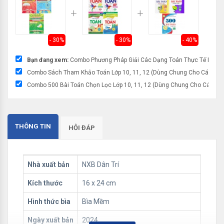
Th
- 30%
- 30%
- 40%
Bạn đang xem:
Combo Phương Pháp Giải Các Dạng Toán Thực Tế Lớp 10
Combo Sách Tham Khảo Toán Lớp 10, 11, 12 (Dùng Chung Cho Các Bộ S
Combo 500 Bài Toán Chọn Lọc Lớp 10, 11, 12 (Dùng Chung Cho Các Bộ 
THÔNG TIN
HỎI ĐÁP
Nhà xuất bản
NXB Dân Trí
Kích thước
16 x 24 cm
Hình thức bìa
Bìa Mềm
Ngày xuất bản
2024