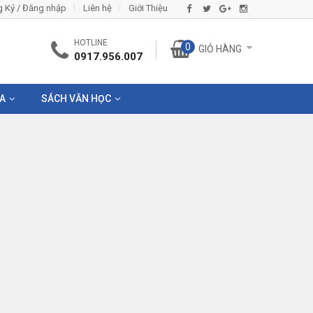
 Ký / Đăng nhập
Liên hệ
Giới Thiệu
HOTLINE
0
GIỎ HÀNG
0917.956.007
IA
SÁCH VĂN HỌC