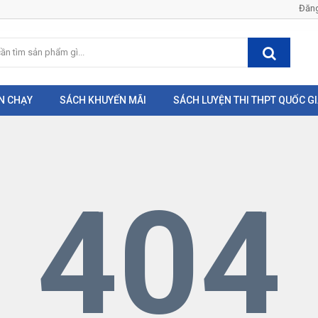
Đăng
N CHẠY
SÁCH KHUYẾN MÃI
SÁCH LUYỆN THI THPT QUỐC G
404