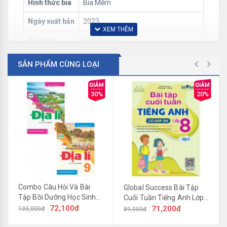
Hình thức bìa
Bìa Mềm
Ngày xuất bản
2023
Số trang
208 Trang
Trọng lượng
300 gr
SẢN PHẨM CÙNG LOẠI
30%
20%
Combo Câu Hỏi Và Bài
Global Success Bài Tập
Tập Bồi Dưỡng Học Sinh
Cuối Tuần Tiếng Anh Lớp
Hướng Dẫn Trả Lời Câu Hỏi Khoa Học Tự Nhiên
Giỏi Địa Lí Lớp 8, 9 (Dùng
72,100đ
8 Tập 2 (Có Đáp Án)
71,200đ
103,000đ
89,000đ
Lớp 8 (Dùng Kèm SGK Kết Nối Tri Thức Với Cuộc
Chung Cho Các Bộ SGK
Sống)
giúp quý Thầy, Cô, các bậc phụ huynh và các