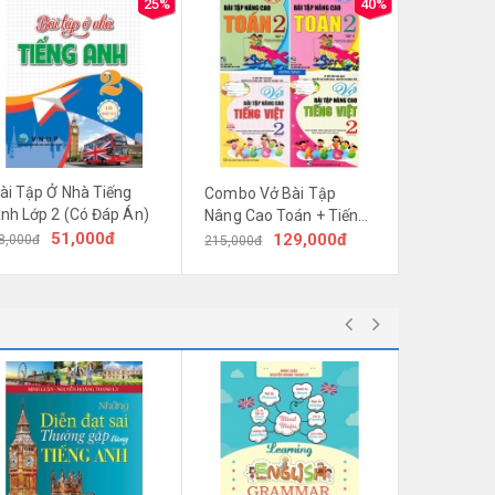
25%
40%
ài Tập Ở Nhà Tiếng
Combo Vở Bài Tập
nh Lớp 2 (Có Đáp Án)
Nâng Cao Toán + Tiếng
51,000đ
Việt Lớp 2 (Dùng Chung
129,000đ
8,000đ
215,000đ
Cho Các Bộ SGK Mới
Hiện Hành)