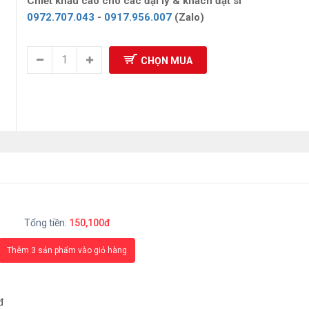
Chiết khấu cao cho các đại lý & khách đặt sỉ
0972.707.043
-
0917.956.007
(Zalo)
CHỌN MUA
Tổng tiền:
150,100đ
Thêm 3 sản phẩm vào giỏ hàng
đ