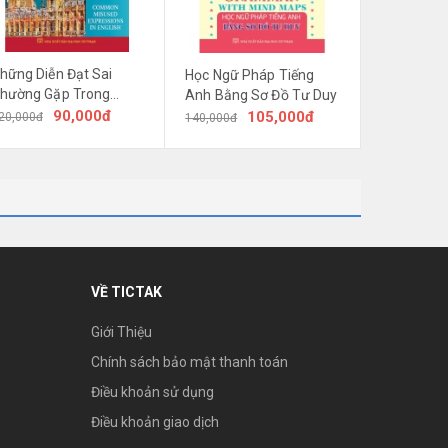
hững Diễn Đạt Sai
Học Ngữ Pháp Tiếng
hường Gặp Trong
Anh Bằng Sơ Đồ Tư Duy
iếng Anh
90,000đ
105,000đ
20,000đ
140,000đ
dòng kẻ được thiết kế rõ ràng, khoảng cách phù
VỀ TICTAK
Giới Thiệu
Chính sách bảo mật thanh toán
Điều khoản sử dụng
Điều khoản giao dịch