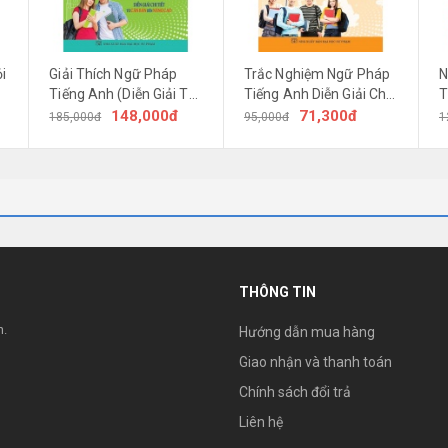
i
Giải Thích Ngữ Pháp
Trắc Nghiệm Ngữ Pháp
N
Tiếng Anh (Diễn Giải Từ
Tiếng Anh Diễn Giải Chi
T
Căn Bản Đến Nâng Cao)
Tiết (Lý Thuyết Và Bài
T
148,000đ
71,300đ
185,000đ
95,000đ
1
Tập)
ận diện mặt chữ và luyện viết các từ vựng Tiếng Anh cơ bản nhất.
Các 
THÔNG TIN
g để bé vừa viết vừa ghi nhớ nghĩa của từ.
h.
Hướng dẫn mua hàng
Giao nhận và thanh toán
Chính sách đổi trả
Liên hệ