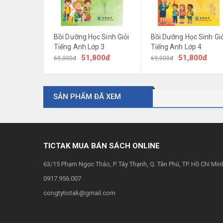
Bồi Dưỡng Học Sinh Giỏi
Bồi Dưỡng Học Sinh Giỏ
Tiếng Anh Lớp 3
Tiếng Anh Lớp 4
51,800đ
51,800đ
69,000đ
69,000đ
SẢN PHẨM ĐÃ XEM
Luyện Viết Tiếng Anh Lớp 2
tập trung vào việc nh
hợp cho đôi tay còn non nớt của học sinh lớp 2.
TICTAK MUA BÁN SÁCH ONLINE
Kết hợp nhiều hình ảnh minh họa hoạt hình sinh độn
63/15 Phạm Ngọc Thảo, P. Tây Thạnh, Q. Tân Phú, TP. Hồ Chí Min
Nhà sách TicTak xin hân hạnh giới thiệu ...
0917.956.007
congtytictak@gmail.com