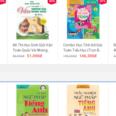
30%
40%
25%
Đề Thi Học Sinh Giỏi Văn
Combo Học Tính Để Giỏi
B
Toàn Quốc Và Những
Toán Tiểu Học (Trọn Bộ
A
Bài Được Giải Bậc Tiểu
5 Cuốn)
51,000đ
146,300đ
85,000đ
195,000đ
6
g)
Học (Dùng Chung Cho
Các Bộ SGK Hiện Hành)