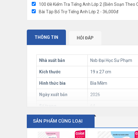
100 Đề Kiểm Tra Tiếng Anh Lớp 2 (Biên Soạn Theo 
Bài Tập Bổ Trợ Tiếng Anh Lớp 2 - 36,000đ
THÔNG TIN
HỎI ĐÁP
Nhà xuất bản
Nxb Đại Học Sư Phạm
Kích thước
19 x 27 cm
Hình thức bìa
Bìa Mềm
Ngày xuất bản
2026
Số trang
64
Trọng lượng
100 gr
SẢN PHẨM CÙNG LOẠI