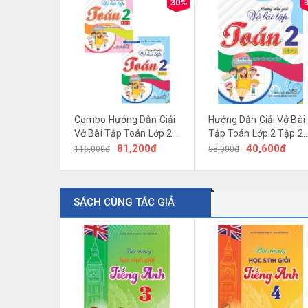
30%
Combo Hướng Dẫn Giải
Hướng Dẫn Giải Vở Bài
Vở Bài Tập Toán Lớp 2
Tập Toán Lớp 2 Tập 2
(Bám Sát SGK Kết Nối
(Bám Sát SGK Kết Nối
81,200đ
40,600đ
116,000đ
58,000đ
Tri Thức Với Cuộc Sống)
Tri Thức Với Cuộc Sốn
SÁCH CÙNG TÁC GIẢ