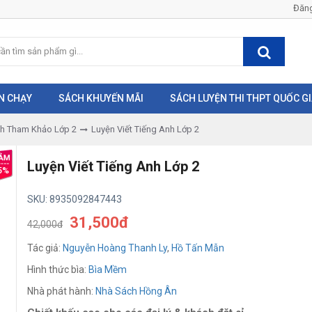
Đăng
N CHẠY
SÁCH KHUYẾN MÃI
SÁCH LUYỆN THI THPT QUỐC G
h Tham Khảo Lớp 2
Luyện Viết Tiếng Anh Lớp 2
Luyện Viết Tiếng Anh Lớp 2
5%
SKU: 8935092847443
31,500đ
42,000đ
Tác giả:
Nguyễn Hoàng Thanh Ly
,
Hồ Tấn Mẫn
Hình thức bìa:
Bìa Mềm
Nhà phát hành:
Nhà Sách Hồng Ân